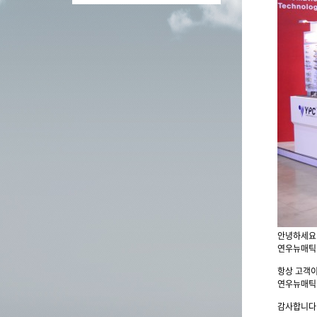
안녕하세요
연우뉴매틱 
항상 고객이
연우뉴매틱
감사합니다