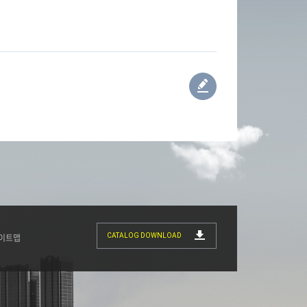
CATALOG DOWNLOAD
이트맵