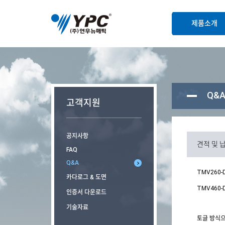
본문바로가기
제품소개
Q&
고객지원
공지사항
견적 및 
FAQ
Q&A
TMV260-
카다로그 & 도면
TMV460-D
인증서 다운로드
기술자료
토글 방식으